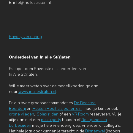
E: info@inallestraten.nl
Privacy verklaring
Onderdeel van In alle St(r)aten
Escape room Ravenstein is onderdeel van
In Alle St(r)aten.
Wil je meer weten over de mogelijkheden ga dan
naar
www.inallestraten.nl
.
Er zijn twee groepsaccommodaties
De Bedstee
Boerderij
en
Houten Hooihuisjes Terrein
, maar je kunt er ook
drone vliegen
,
Solex rijden
of een
VR Room
reserveren. Vul je
uitje aan met een
pizza party
houden of
Bourgondisch
barbecueën
met je hele vriendengroep, vrienden of collega’s.
Het hele jaar door kunnen je terecht in de
Binnenwei
(indoor)