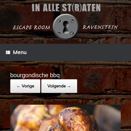
Menu
bourgondische bbq
← Vorige
Volgende →